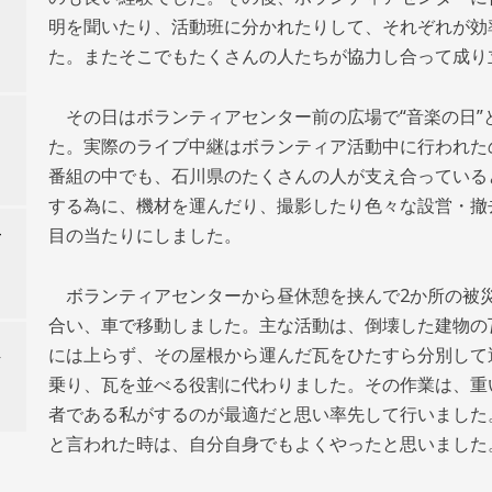
明を聞いたり、活動班に分かれたりして、それぞれが効
た。またそこでもたくさんの人たちが協力し合って成り
その日はボランティアセンター前の広場で“音楽の日”
た。実際のライブ中継はボランティア活動中に行われた
番組の中でも、石川県のたくさんの人が支え合っている
する為に、機材を運んだり、撮影したり色々な設営・撤
目の当たりにしました。
て
ボランティアセンターから昼休憩を挟んで2か所の被
合い、車で移動しました。主な活動は、倒壊した建物の
し
には上らず、その屋根から運んだ瓦をひたすら分別して
乗り、瓦を並べる役割に代わりました。その作業は、重
者である私がするのが最適だと思い率先して行いました
と言われた時は、自分自身でもよくやったと思いました