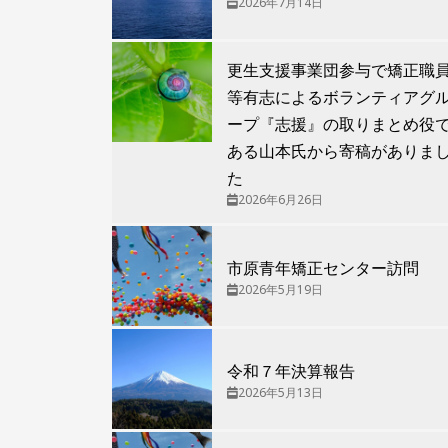
2026年7月14日
更生支援事業団参与で矯正職
等有志によるボランティアグ
ープ『志援』の取りまとめ役
ある山本氏から寄稿がありま
た
2026年6月26日
市原青年矯正センター訪問
2026年5月19日
令和７年決算報告
2026年5月13日