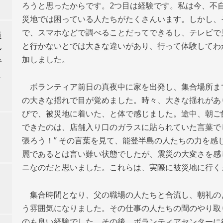
ろうと思ったからです。2つ目は経験です。私は今、不
災地では困っている人たちがたくさんいます。しかし、
で、スマホなどで調べることだってできるし、テレビで
員
と行かないとでは大きな違いがあり、行って体験してわ
ル
加しました。
で
し
ボランティア前日の真夜中に家を出発し、集合場所ま
の大きな揺れで目が覚めました。時々、大きな揺れがあ
びで、被災地に着いた、と体で感じました。途中、朝ご
できたのは、店舗入り口のガラスに貼られていた言葉でし
張ろう！” その言葉を見て、能登半島の人たちの力を感
麗であるとは言い難い状態でしたが、震災の大変さを感
ニなのだと思いました。これらは、実際に被災地に行く
集合時間となり、父の職場の人たちと合流し、朝礼の
う雰囲気になりました。その仕事の人たちの間のやり取
のも良い経験でした。その後、ボランティアセンターに