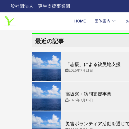
内
一般社団法人 更生支援事業団
容
を
HOME
団体案内
ス
キ
最近の記事
ッ
プ
「志援」による被災地支援
2026年7月21日
高坂寮・訪問支援事業
2026年7月18日
災害ボランティア活動を通じ